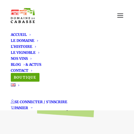
ACCUEIL
LE DOMAINE
L’HISTOIRE
LE VIGNOBLE
NOS VINS
BLOG
L'été approche ,
CONTACT
BOUTIQUE
faites vos
provisions de Soleil
SE CONNECTER / S’INSCRIRE
!
PANIER