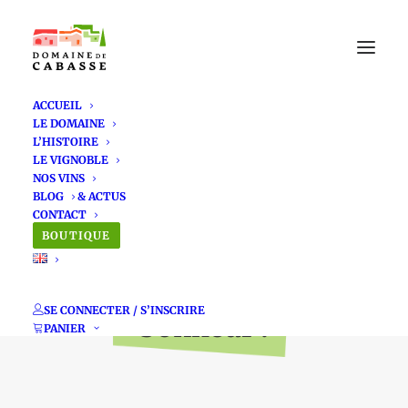
ACCUEIL
LE DOMAINE
L’HISTOIRE
LE VIGNOBLE
NOS VINS
BLOG
Soirée Vin e Soun #1
CONTACT
BOUTIQUE
au Domaine de
Cabasse : que du
SE CONNECTER / S’INSCRIRE
bonheur !
PANIER