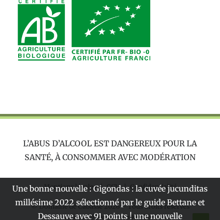
L’ABUS D’ALCOOL EST DANGEREUX POUR LA
SANTÉ, À CONSOMMER AVEC MODÉRATION
Mentions légales
|
CGV
|
Confidentialité
Une bonne nouvelle : Gigondas : la cuvée jucunditas
millésime 2022 sélectionné par le guide Bettane et
© Domaine de Cabasse
2026 – Tous droits réservés
Dessauve avec 91 points ! une nouvelle
Concocté par
La Web Kitchen