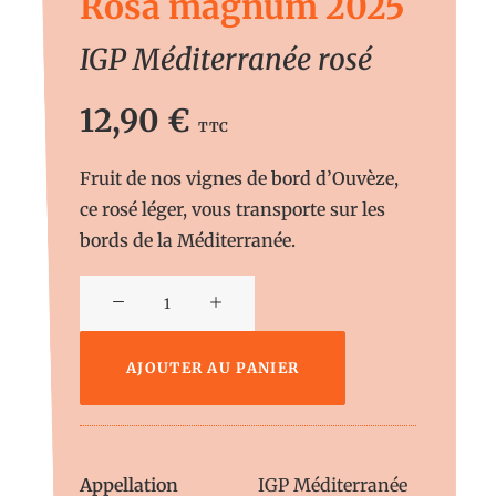
Rosa magnum 2025
IGP Méditerranée rosé
12,90
€
TTC
Fruit de nos vignes de bord d’Ouvèze,
ce rosé léger, vous transporte sur les
bords de la Méditerranée.
quantité
de
Alternative:
Rosa
AJOUTER AU PANIER
magnum
Appellation
IGP Méditerranée